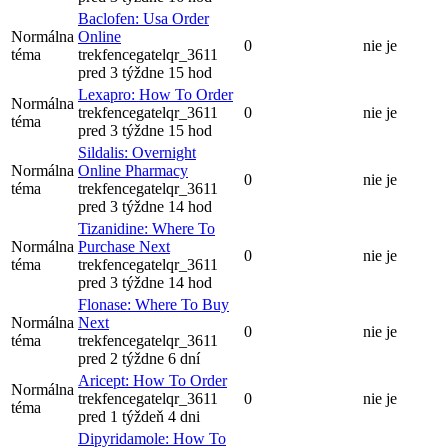
Baclofen: Usa Order
Normálna
Online
0
nie je
téma
trekfencegatelqr_3611
pred 3 týždne 15 hod
Lexapro: How To Order
Normálna
trekfencegatelqr_3611
0
nie je
téma
pred 3 týždne 15 hod
Sildalis: Overnight
Normálna
Online Pharmacy
0
nie je
téma
trekfencegatelqr_3611
pred 3 týždne 14 hod
Tizanidine: Where To
Normálna
Purchase Next
0
nie je
téma
trekfencegatelqr_3611
pred 3 týždne 14 hod
Flonase: Where To Buy
Normálna
Next
0
nie je
téma
trekfencegatelqr_3611
pred 2 týždne 6 dní
Aricept: How To Order
Normálna
trekfencegatelqr_3611
0
nie je
téma
pred 1 týždeň 4 dni
Dipyridamole: How To