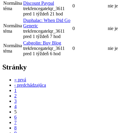
Normálna
Discount Paypal
0
nie je
téma
trekfencegatelqr_3611
pred 1 týždeň 21 hod
Duphalac: When Did Go
Normálna
Generic
0
nie je
téma
trekfencegatelqr_3611
pred 1 týždeň 7 hod
Cabgolin: Buy Blog
Normálna
trekfencegatelqr_3611
0
nie je
téma
pred 1 týždeň 6 hod
Stránky
« prvá
‹ predchádzajúca
1
2
3
4
5
6
7
8