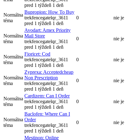
pred 1 týždeň 1 deň
Bupropion: How To Buy
Normálna
trekfencegatelqr_3611
0
nie je
téma
pred 1 týždeň 1 deň
Avodart: Amex Priority
Normálna
Mail Store
0
nie je
téma
trekfencegatelqr_3611
pred 1 týždeň 1 deň
Fioricet: Cod
Normálna
trekfencegatelqr_3611
0
nie je
téma
pred 1 týždeň 1 deň
Zyprexa: Acceptedcheap
Normálna
Non Prescription
0
nie je
téma
trekfencegatelqr_3611
pred 1 týždeň 1 deň
Cardizem: Can I Order
Normálna
trekfencegatelqr_3611
0
nie je
téma
pred 1 týždeň 1 deň
Baclofen: Where Can I
Normálna
Order
0
nie je
téma
trekfencegatelqr_3611
pred 1 týždeň 1 deň
Mestinon: Online