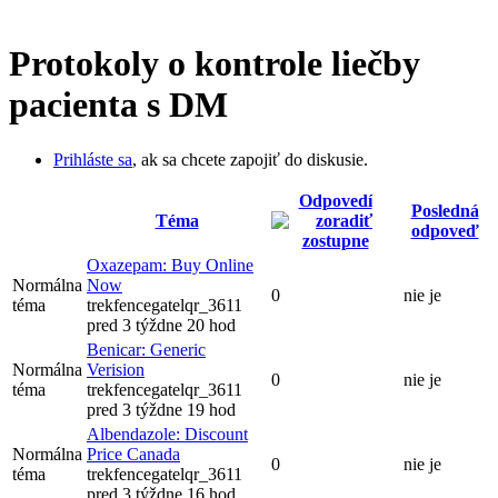
Protokoly o kontrole liečby
pacienta s DM
Prihláste sa
, ak sa chcete zapojiť do diskusie.
Odpovedí
Posledná
Téma
odpoveď
Oxazepam: Buy Online
Normálna
Now
0
nie je
téma
trekfencegatelqr_3611
pred 3 týždne 20 hod
Benicar: Generic
Normálna
Verision
0
nie je
téma
trekfencegatelqr_3611
pred 3 týždne 19 hod
Albendazole: Discount
Normálna
Price Canada
0
nie je
téma
trekfencegatelqr_3611
pred 3 týždne 16 hod