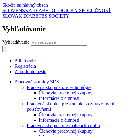
Skočiť na hlavný obsah
SLOVENSKÁ DIABETOLOGICKÁ SPOLOČNOSŤ
SLOVAK DIABETES SOCIETY
Vyhľadávanie
Vyhľadávanie
Prihlásenie
Registrácia
Zabudnuté heslo
Pracovné skupiny SDS
Pracovná skupina pre technológie
Členovia pracovnej skupiny
Informácie o činnosti
Pracovná skupina pre kontakt so zdravotnými
poisťovňami
Členovia pracovnej skupiny
Informácie o činnosti
Pracovná skupina pre diabetickú nohu
Členovia pracovnej skupiny