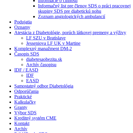
Informácie o činnosti
Informačný list pre členov SDS o práci pracovnej
skupiny SDS pre diabetickú nohu
Zoznam angiologických ambulancií
Podujatia
Oznamy
Atestácia z Diabetológie, porúch látkovej premeny a výživy
LF SZU v Bratislave
Jesseniova LF UK v Martine
Komplexný manažment DM-2
Časopis SDS
diabetesaobezita.sk
Archív časopisu
IDF / EASD
IDF
EASD
Samostatný odbor Diabetológia
Odporúčania
Praktické
Kalkulačky
Granty
Výbor SDS
Kreditný systém CME
Kontakt
Archív