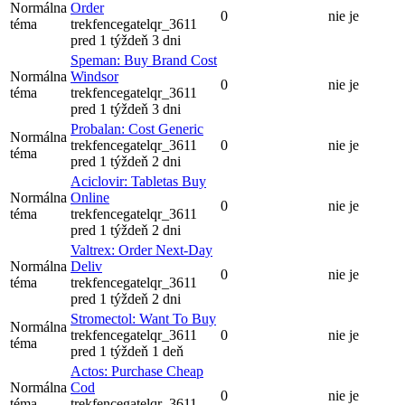
Normálna
Order
0
nie je
téma
trekfencegatelqr_3611
pred 1 týždeň 3 dni
Speman: Buy Brand Cost
Normálna
Windsor
0
nie je
téma
trekfencegatelqr_3611
pred 1 týždeň 3 dni
Probalan: Cost Generic
Normálna
trekfencegatelqr_3611
0
nie je
téma
pred 1 týždeň 2 dni
Aciclovir: Tabletas Buy
Normálna
Online
0
nie je
téma
trekfencegatelqr_3611
pred 1 týždeň 2 dni
Valtrex: Order Next-Day
Normálna
Deliv
0
nie je
téma
trekfencegatelqr_3611
pred 1 týždeň 2 dni
Stromectol: Want To Buy
Normálna
trekfencegatelqr_3611
0
nie je
téma
pred 1 týždeň 1 deň
Actos: Purchase Cheap
Normálna
Cod
0
nie je
téma
trekfencegatelqr_3611