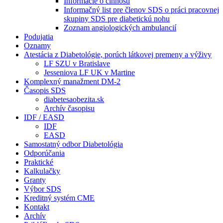
Informácie o činnosti
Informačný list pre členov SDS o práci pracovnej
skupiny SDS pre diabetickú nohu
Zoznam angiologických ambulancií
Podujatia
Oznamy
Atestácia z Diabetológie, porúch látkovej premeny a výživy
LF SZU v Bratislave
Jesseniova LF UK v Martine
Komplexný manažment DM-2
Časopis SDS
diabetesaobezita.sk
Archív časopisu
IDF / EASD
IDF
EASD
Samostatný odbor Diabetológia
Odporúčania
Praktické
Kalkulačky
Granty
Výbor SDS
Kreditný systém CME
Kontakt
Archív