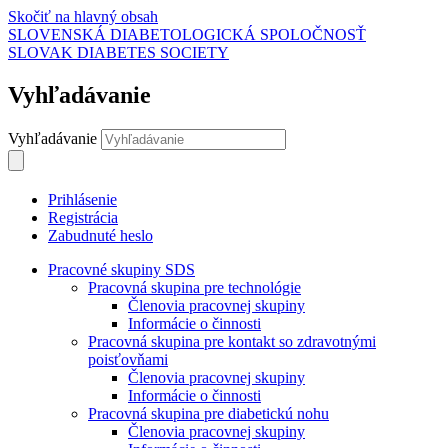
Skočiť na hlavný obsah
SLOVENSKÁ DIABETOLOGICKÁ SPOLOČNOSŤ
SLOVAK DIABETES SOCIETY
Vyhľadávanie
Vyhľadávanie
Prihlásenie
Registrácia
Zabudnuté heslo
Pracovné skupiny SDS
Pracovná skupina pre technológie
Členovia pracovnej skupiny
Informácie o činnosti
Pracovná skupina pre kontakt so zdravotnými
poisťovňami
Členovia pracovnej skupiny
Informácie o činnosti
Pracovná skupina pre diabetickú nohu
Členovia pracovnej skupiny