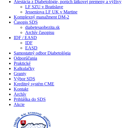
Atestácia z Diabetológie, porúch látkovej premeny a výživy
LF SZU v Bratislave
Jesseniova LF UK v Martine
Komplexný manažment DM-2
Časopis SDS
diabetesaobezita.sk
Archív časopisu
IDF / EASD
IDF
EASD
Samostatný odbor Diabetológia
Odporúčania
Praktické
Kalkulačky
Granty
Výbor SDS
Kreditný systém CME
Kontakt
Archív
Prihláška do SDS
Akcie