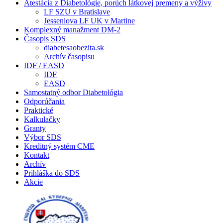
Atestácia z Diabetológie, porúch látkovej premeny a výživy
LF SZU v Bratislave
Jesseniova LF UK v Martine
Komplexný manažment DM-2
Časopis SDS
diabetesaobezita.sk
Archív časopisu
IDF / EASD
IDF
EASD
Samostatný odbor Diabetológia
Odporúčania
Praktické
Kalkulačky
Granty
Výbor SDS
Kreditný systém CME
Kontakt
Archív
Prihláška do SDS
Akcie