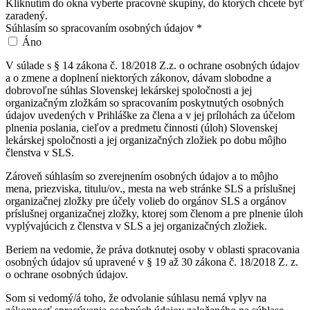
Kliknutím do okna vyberte pracovné skupiny, do ktorých chcete byť
zaradený.
Súhlasím so spracovaním osobných údajov
*
Áno
V súlade s § 14 zákona č. 18/2018 Z.z. o ochrane osobných údajov
a o zmene a doplnení niektorých zákonov, dávam slobodne a
dobrovoľne súhlas Slovenskej lekárskej spoločnosti a jej
organizačným zložkám so spracovaním poskytnutých osobných
údajov uvedených v Prihláške za člena a v jej prílohách za účelom
plnenia poslania, cieľov a predmetu činnosti (úloh) Slovenskej
lekárskej spoločnosti a jej organizačných zložiek po dobu môjho
členstva v SLS.
Zároveň súhlasím so zverejnením osobných údajov a to môjho
mena, priezviska, titulu/ov., mesta na web stránke SLS a príslušnej
organizačnej zložky pre účely volieb do orgánov SLS a orgánov
príslušnej organizačnej zložky, ktorej som členom a pre plnenie úloh
vyplývajúcich z členstva v SLS a jej organizačných zložiek.
Beriem na vedomie, že práva dotknutej osoby v oblasti spracovania
osobných údajov sú upravené v § 19 až 30 zákona č. 18/2018 Z. z.
o ochrane osobných údajov.
Som si vedomý/á toho, že odvolanie súhlasu nemá vplyv na