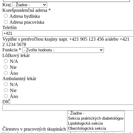
Kraj
Korešpondenčná adresa
*
Adresa bydliska
Adresa pracoviska
Telefón
Vyplňte s predvoľbou krajiny napr. +421 905 123 456 a/alebo +421
2 1234 5678
Funkcia
*
Lôžkový lekár
N/A
Nie
Áno
Ambulantný lekár
N/A
Nie
Áno
DIČ
Členstvo v pracovných skupinách