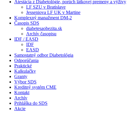
Atestácia z Diabetológie, porúch látkovej premeny a výživy
LF SZU v Bratislave
Jesseniova LF UK v Martine
Komplexný manažment DM-2
Časopis SDS
diabetesaobezita.sk
Archív časopisu
IDF / EASD
IDF
EASD
Samostatný odbor Diabetológia
Odporúčania
Praktické
Kalkulačky
Granty
Výbor SDS
Kreditný systém CME
Kontakt
Archív
Prihláška do SDS
Akcie