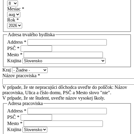
Mesiac
*
Rok
*
Adresa trvalého bydliska
Address
*
PSČ
*
Mesto
*
Krajina
Kraj
Názov pracoviska
*
V prípade, že ste nepracujúci dôchodca uveďte do políčok: Názov
pracoviska, Ulica a číslo domu, PSČ a Mesto slovo "nie".
V prípade, že ste študent, uveďte názov vysokej školy.
Adresa pracoviska
Address
*
PSČ
*
Mesto
*
Krajina