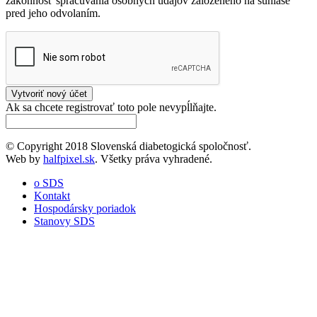
zákonnosť spracúvania osobných údajov založeného na súhlase
pred jeho odvolaním.
Ak sa chcete registrovať toto pole nevypĺlňajte.
© Copyright 2018 Slovenská diabetogická spoločnosť.
Web by
halfpixel.sk
. Všetky práva vyhradené.
o SDS
Kontakt
Hospodársky poriadok
Stanovy SDS