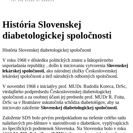
História Slovenskej
diabetologickej spoločnosti
História Slovenskej diabetologickej spoločnosti
V roku 1968 v dôsledku politických zmien a štátoprávneho
usporiadania republiky , došlo k iniciovaniu vytvorenia
Slovenskej
lekárskej spoločnosti
, ako národnej zložky Československej
lekárskej spoločnosti a tiež národných odborných spoločností.
V novembri 1968 z iniciatívy prof. MUDr. Rudolfa Koreca, DrSc,
vtedajšieho podpredsedu Československej diabetologickej
spoločnosti a za osobnej účasti jej predsedu prof. MUDr R. Foita,
DrSc sa v Bratislave uskutočnila schôdza diabetológov, aby sa
iniciovalo založenie
Slovenskej diabetologickej spoločnosti
.
Založenie SDS bolo prvým predpokladom na riešenie celého radu
naliehavých pro-blémov v starostlivosti o diabetikov, vyplývajúcich
zo špecifických podmienok Slovenska. Na Slovensku bolo v roku