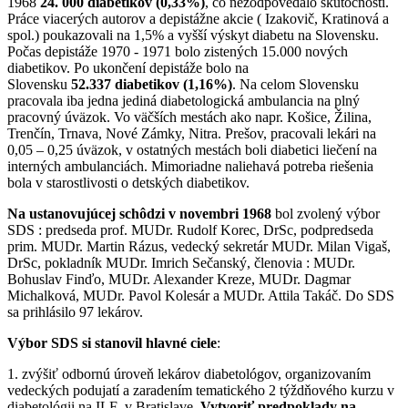
1968
24. 000 diabetikov (0,33%)
, čo nezodpovedalo skutočnosti.
Práce viacerých autorov a depistážne akcie ( Izakovič, Kratinová a
spol.) poukazovali na 1,5% a vyšší výskyt diabetu na Slovensku.
Počas depistáže 1970 - 1971 bolo zistených 15.000 nových
diabetikov. Po ukončení depistáže bolo na
Slovensku
52.337 diabetikov (1,16%)
. Na celom Slovensku
pracovala iba jedna jediná diabetologická ambulancia na plný
pracovný úväzok. Vo väčších mestách ako napr. Košice, Žilina,
Trenčín, Trnava, Nové Zámky, Nitra. Prešov, pracovali lekári na
0,05 – 0,25 úväzok, v ostatných mestách boli diabetici liečení na
interných ambulanciách. Mimoriadne naliehavá potreba riešenia
bola v starostlivosti o detských diabetikov.
Na ustanovujúcej schôdzi v novembri 1968
bol zvolený výbor
SDS : predseda prof. MUDr. Rudolf Korec, DrSc, podpredseda
prim. MUDr. Martin Rázus, vedecký sekretár MUDr. Milan Vigaš,
DrSc, pokladník MUDr. Imrich Sečanský, členovia : MUDr.
Bohuslav Finďo, MUDr. Alexander Kreze, MUDr. Dagmar
Michalková, MUDr. Pavol Kolesár a MUDr. Attila Takáč. Do SDS
sa prihlásilo 97 lekárov.
Výbor SDS si stanovil hlavné ciele
:
1. zvýšiť odbornú úroveň lekárov diabetológov, organizovaním
vedeckých podujatí a zaradením tematického 2 týždňového kurzu v
diabetológii na ILF v Bratislave.
Vytvoriť predpoklady na