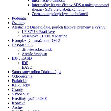
Informácie o činnosti
Informačný list pre členov SDS o práci pracovnej
skupiny SDS pre diabetickú nohu
Zoznam angiologických ambulancií
Podujatia
Oznamy
Atestácia z Diabetológie, porúch látkovej premeny a výživy
LF SZU v Bratislave
Jesseniova LF UK v Martine
Komplexný manažment DM-2
Časopis SDS
diabetesaobezita.sk
Archív časopisu
IDF / EASD
IDF
EASD
Samostatný odbor Diabetológia
Odporúčania
Praktické
Kalkulačky
Granty
Výbor SDS
Kreditný systém CME
Kontakt
Archív