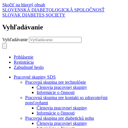
Skočiť na hlavný obsah
SLOVENSKÁ DIABETOLOGICKÁ SPOLOČNOSŤ
SLOVAK DIABETES SOCIETY
Vyhľadávanie
Vyhľadávanie
Prihlásenie
Registrácia
Zabudnuté heslo
Pracovné skupiny SDS
Pracovná skupina pre technológie
Členovia pracovnej skupiny
Informácie o činnosti
Pracovná skupina pre kontakt so zdravotnými
poisťovňami
Členovia pracovnej skupiny
Informácie o činnosti
Pracovná skupina pre diabetickú nohu
Členovia pracovnej skupiny