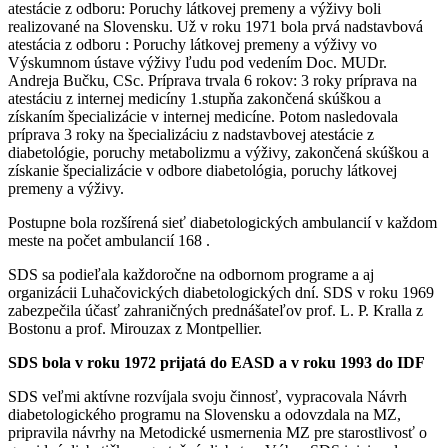
atestácie z odboru: Poruchy látkovej premeny a výživy boli
realizované na Slovensku. Už v roku 1971 bola prvá nadstavbová
atestácia z odboru : Poruchy látkovej premeny a výživy vo
Výskumnom ústave výživy ľudu pod vedením Doc. MUDr.
Andreja Bučku, CSc. Príprava trvala 6 rokov: 3 roky príprava na
atestáciu z internej medicíny 1.stupňa zakončená skúškou a
získaním špecializácie v internej medicíne. Potom nasledovala
príprava 3 roky na špecializáciu z nadstavbovej atestácie z
diabetológie, poruchy metabolizmu a výživy, zakončená skúškou a
získanie špecializácie v odbore diabetológia, poruchy látkovej
premeny a výživy.
Postupne bola rozšírená sieť diabetologických ambulancií v každom
meste na počet ambulancií 168 .
SDS sa podieľala každoročne na odbornom programe a aj
organizácii Luhačovických diabetologických dní. SDS v roku 1969
zabezpečila účasť zahraničných prednášateľov prof. L. P. Kralla z
Bostonu a prof. Mirouzax z Montpellier.
SDS bola v roku 1972 prijatá do EASD a v roku 1993 do IDF
SDS veľmi aktívne rozvíjala svoju činnosť, vypracovala Návrh
diabetologického programu na Slovensku a odovzdala na MZ,
pripravila návrhy na Metodické usmernenia MZ pre starostlivosť o