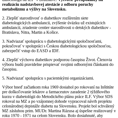
realizáciu nadstavbovej atestácie z odboru poruchy
metabolizmu a výživy na Slovensku.
2. Zlepšiť starostlivosť o diabetikov rozšírením siete
diabetologických ambulancii, zvýšenie úväzku už existujúcich
ambulancii, zriadenie centier starostlivosti o detských diabetikov -
Bratislava, Nitra, Martin a Košice.
3. Nadviazať spoluprácu s diabetologickými spoločnosťami,
pokračovať v spolupráci s Českou diabetologickou spoločnosťou,
zabezpečiť vstup do EASD a IDF.
4. Zlepšiť výchovu diabetikov podporou časopisu Život. Členovia
výboru budú pravidelne prispievať svojimi odbornými článkami do
časopisu.
5. Nadviazať spoluprácu s pacientskými organizáciami.
Výbor hneď začiatkom roka 1969 dosiahol po rokovaní na Inštitúte
pre doškoľovanie lekárov a farmaceutov zaradenie 2 týždňového
kurzu v diabetológii do Metodického plánu práce ILF. Výbor SDS
rokoval na MZ a po vzájomnej dohode vypracoval návrh projektu
celonárodnej depistáže diabetu na Slovensku. Projekt bol schválený
MZ zásluhou prim. MUDr. Martina Rázusa aj úspešne realizovaný v
roku 1970 - 1971 na celom Slovensku. Bolo dosiahnuté, aby