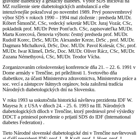
gravidné diabetičky a gestačný diabetes. Výbor SDS inicioval na
MZ rozšírenie siete diabetologických ambulancií a ešte
intenzívnejšie pokračoval po novembri 1989. Prvý ponovembrový
výbor SDS v rokoch 1990 – 1994 mal zloženie : predseda MUDr.
Róbert Šimončič, CSc, vedecký sekretár MUDr. Juraj Vozár, CSc,
pokladnik prof. MUDr Peter Ponťuch. CSc, zapisovateľka MUDr.
Marta Korecová, členovia výboru: čestný predseda prof. MUDr.
Rudolf Korec, DrSc, MUDr. Alexander Kreze, DrSc , prof. MUDr.
Dagmara Michalková, DrSc, Doc. MUDr. Pavol Kolesár, CSc, prof.
MUDr. Iwar Klimeš, DrSc, Doc. MUDr. Oliver Rácz, CSc, MUDr.
Zuzana Némethyová, CSc, MUDr. Teodor Vícha.
Zorganizovaním celoslovenskej konferencie dňa 21. – 22. 6. 1991 v
Dome armády v Trenčíne, pri príležitosti 1. Svetového dňa
diabetikov, za účasti Ministerstva zdravotnictva, Ministerstva práce a
soc. vecí a zástupcov štátnych orgánov, bola založená tradícia
Národných diabetologických dní na Slovensku.
V roku 1993 sa uskutočnila historická návšteva prezidenta IDF W.
Mayesa Jr. z USA v dňoch 24. - 25. 6. 1993 na III. Národných
diabetologických dňoch v Trenčíne, ktorý predniesol prvé výsledky
DDCT a priniesol potvrdenie o prijatií SDS do IDF (International
diabetes Federation) .
Tieto Národné slovenské diabetologické dni v Trenčíne navštevovali
aj ďalší prezidenti IDF: prof. L. P. Krall, prof. J. Hoet, prof. J.