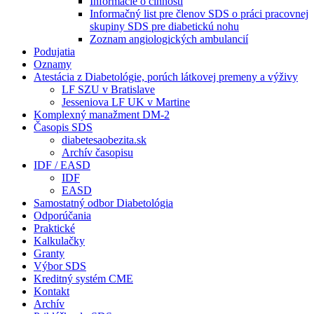
Informácie o činnosti
Informačný list pre členov SDS o práci pracovnej
skupiny SDS pre diabetickú nohu
Zoznam angiologických ambulancií
Podujatia
Oznamy
Atestácia z Diabetológie, porúch látkovej premeny a výživy
LF SZU v Bratislave
Jesseniova LF UK v Martine
Komplexný manažment DM-2
Časopis SDS
diabetesaobezita.sk
Archív časopisu
IDF / EASD
IDF
EASD
Samostatný odbor Diabetológia
Odporúčania
Praktické
Kalkulačky
Granty
Výbor SDS
Kreditný systém CME
Kontakt
Archív