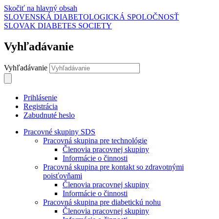
Skočiť na hlavný obsah
SLOVENSKÁ DIABETOLOGICKÁ SPOLOČNOSŤ
SLOVAK DIABETES SOCIETY
Vyhľadávanie
Vyhľadávanie
Prihlásenie
Registrácia
Zabudnuté heslo
Pracovné skupiny SDS
Pracovná skupina pre technológie
Členovia pracovnej skupiny
Informácie o činnosti
Pracovná skupina pre kontakt so zdravotnými
poisťovňami
Členovia pracovnej skupiny
Informácie o činnosti
Pracovná skupina pre diabetickú nohu
Členovia pracovnej skupiny